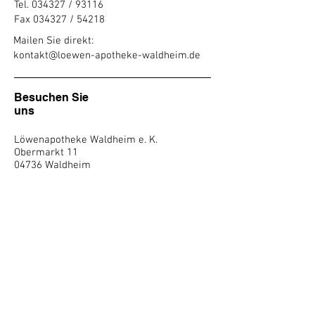
Tel. 034327 / 93116
Fax 034327 / 54218
Mailen Sie direkt:
kontakt@
loewen-apotheke-waldheim.de
Besuchen Sie
uns
Löwenapotheke Waldheim e. K.
Obermarkt 11
04736 Waldheim
Öffnungszeiten
Montag bis Freitag
08:00 - 12:30 Uhr
13:30 - 18:30 Uhr
Samstag
- ungerade KW
08:00 - 12:00 Uhr
In geraden KW geschlossen.