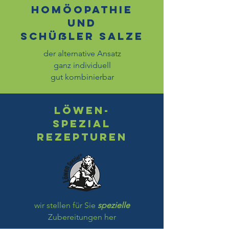
Homöopathie
und
Schüßler Salze
der alternative Ansatz
ganz individuell
gut kombinierbar
Löwen-
Spezial
Rezepturen
wir stellen für Sie
spezielle
Zubereitungen her