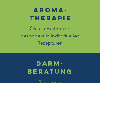
Aroma-
therapie
Öle als Heilprinzip
besonders in individuellen
Rezepturen
Darm-
beratung
Sanierung,
Aufbau und Erhalt der
gesunden Darmflora
Beratung durch speziell ausgebildete
Mitarbeiterinnen
Einsatz von
wirksamen pflanzlichen