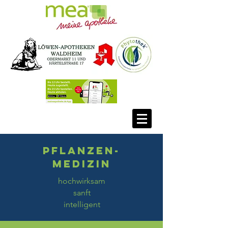
Pflanzen-
medizin
hochwirksam
sanft
intelligent